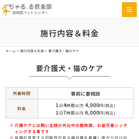
toggl
navig
施行内容＆料金
ホーム
>
施行内容＆料金
>
要介護犬・猫のケア
要介護犬・猫のケア
事前に要相談
所要時間
1
4
4,000
日
時間以内
円(税込)
料金
1
7
6,000
日
時間以内
円(税込)
介護ケアとは飼い主様が外出中の数時間、お留守番シッテ
ィングする事です
体調の急変する可能性がある場合等を考慮し掛かり付けの