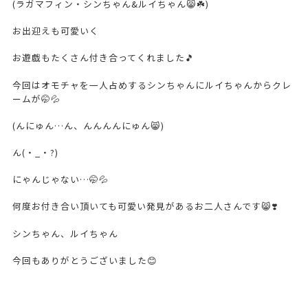
(ラガマフィン・シンちゃん&ルイちゃん😸☘️)
お出迎えも可愛いく
お遊戯もたくさん付き合ってくれました🎵
今回はオモチャを一人占めするシンちゃんにルイちゃんからクレ
ームが🤭💦
(んにゅん…ん、んんんんにゅん😸)
ん(・_・?)
にゃんじゃない…🤭💦
何度お付き合い頂いても可愛い発見があるお二人さんです😸❣️
シンちゃん、ルイちゃん
今回もありがとうございました😊