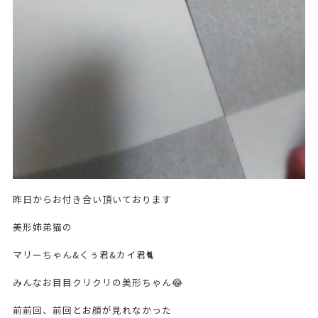
昨日からお付き合い頂いております
美形姉弟猫の
マリーちゃん&くぅ君&カイ君🐈
みんなお目目クリクリの美形ちゃん😂
前前回、前回とお顔が見れなかった